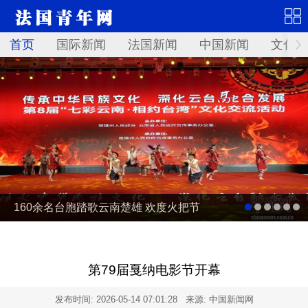
首页
国际新闻
法国新闻
中国新闻
文化艺
160余名台胞踏歌云南楚雄 欢度火把节
第79届戛纳电影节开幕
发布时间:
2026-05-14 07:01:28
来源: 中国新闻网