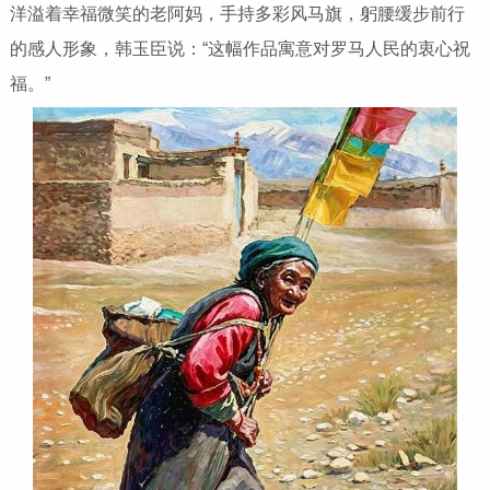
洋溢着幸福微笑的老阿妈，手持多彩风马旗，躬腰缓步前行
的感人形象，韩玉臣说：“这幅作品寓意对罗马人民的衷心祝
福。”