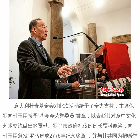
意大利杜奇基金会对此次活动给予了全力支持，主席保
罗向韩玉臣授予“基金会荣誉委员”徽章，以表彰其对意中文化
艺术交流做出的贡献。罗马市政府礼仪部部长贾科佩洛，向
韩玉臣颁发“罗马建成2776年纪念奖章”，并与其共同为捐赠作