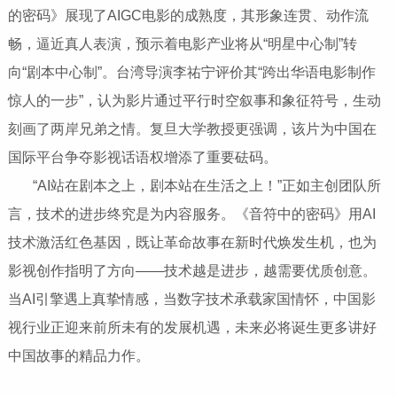
的密码》展现了AIGC电影的成熟度，其形象连贯、动作流
畅，逼近真人表演，预示着电影产业将从“明星中心制”转
向“剧本中心制”。台湾导演李祐宁评价其“跨出华语电影制作
惊人的一步”，认为影片通过平行时空叙事和象征符号，生动
刻画了两岸兄弟之情。复旦大学教授更强调，该片为中国在
国际平台争夺影视话语权增添了重要砝码。
“AI站在剧本之上，剧本站在生活之上！”正如主创团队所
言，技术的进步终究是为内容服务。《音符中的密码》用AI
技术激活红色基因，既让革命故事在新时代焕发生机，也为
影视创作指明了方向——技术越是进步，越需要优质创意。
当AI引擎遇上真挚情感，当数字技术承载家国情怀，中国影
视行业正迎来前所未有的发展机遇，未来必将诞生更多讲好
中国故事的精品力作。