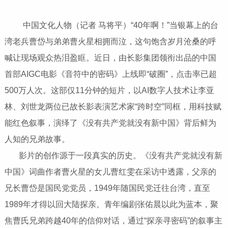
中国文化人物（记者 马将平）“40年啊！”当银幕上的台
湾老兵曹岱与弟弟曹火星相拥而泣，这句饱含岁月沧桑的呼
喊让现场观众热泪盈眶。近日，由长影集团领衔出品的中国
首部AIGC电影《音符中的密码》上线即“破圈”，点击率已超
500万人次。这部仅11分钟的短片，以AI数字人技术让李亚
林、刘世龙两位已故长影表演艺术家“跨时空”同框，用科技赋
能红色叙事，演绎了《没有共产党就没有新中国》背后鲜为
人知的兄弟故事。
影片的创作源于一段真实的历史。《没有共产党就没有新
中国》词曲作者曹火星的女儿曹红雯在采访中透露，父亲的
兄长曹岱是国民党党员，1949年随国民党迁往台湾，直至
1989年才得以回大陆探亲。青年编剧张佑晨以此为蓝本，聚
焦曹氏兄弟跨越40年的信仰对话，通过“探亲寻密码”的叙事主