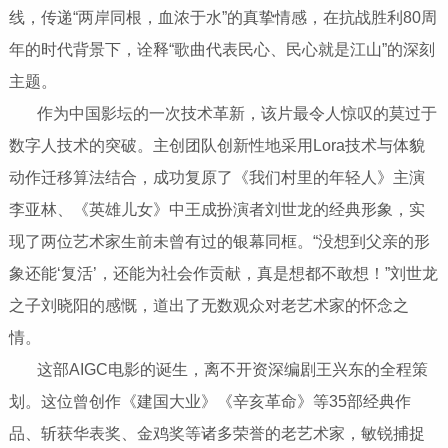
线，传递“两岸同根，血浓于水”的真挚情感，在抗战胜利80周
年的时代背景下，诠释“歌曲代表民心、民心就是江山”的深刻
主题。
作为中国影坛的一次技术革新，该片最令人惊叹的莫过于
数字人技术的突破。主创团队创新性地采用Lora技术与体貌
动作迁移算法结合，成功复原了《我们村里的年轻人》主演
李亚林、《英雄儿女》中王成扮演者刘世龙的经典形象，实
现了两位艺术家生前未曾有过的银幕同框。“没想到父亲的形
象还能‘复活’，还能为社会作贡献，真是想都不敢想！”刘世龙
之子刘晓阳的感慨，道出了无数观众对老艺术家的怀念之
情。
这部AIGC电影的诞生，离不开资深编剧王兴东的全程策
划。这位曾创作《建国大业》《辛亥革命》等35部经典作
品、斩获华表奖、金鸡奖等诸多荣誉的老艺术家，敏锐捕捉