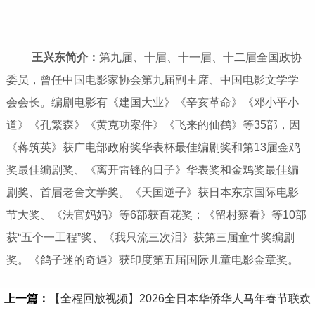
王兴东简介：
第九届、十届、十一届、十二届全国政协
委员，曾任中国电影家协会第九届副主席、中国电影文学学
会会长。编剧电影有《建国大业》《辛亥革命》《邓小平小
道》《孔繁森》《黄克功案件》《飞来的仙鹤》等35部，因
《蒋筑英》获广电部政府奖华表杯最佳编剧奖和第13届金鸡
奖最佳编剧奖、《离开雷锋的日子》华表奖和金鸡奖最佳编
剧奖、首届老舍文学奖。《天国逆子》获日本东京国际电影
节大奖、《法官妈妈》等6部获百花奖；《留村察看》等10部
获“五个一工程”奖、《我只流三次泪》获第三届童牛奖编剧
奖。《鸽子迷的奇遇》获印度第五届国际儿童电影金章奖。
上一篇：
【全程回放视频】2026全日本华侨华人马年春节联欢