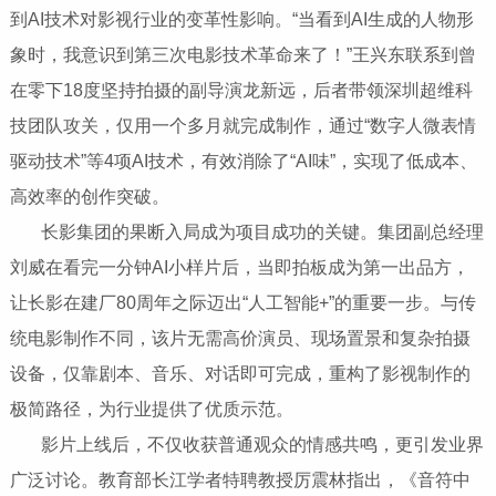
到AI技术对影视行业的变革性影响。“当看到AI生成的人物形
象时，我意识到第三次电影技术革命来了！”王兴东联系到曾
在零下18度坚持拍摄的副导演龙新远，后者带领深圳超维科
技团队攻关，仅用一个多月就完成制作，通过“数字人微表情
驱动技术”等4项AI技术，有效消除了“AI味”，实现了低成本、
高效率的创作突破。
长影集团的果断入局成为项目成功的关键。集团副总经理
刘威在看完一分钟AI小样片后，当即拍板成为第一出品方，
让长影在建厂80周年之际迈出“人工智能+”的重要一步。与传
统电影制作不同，该片无需高价演员、现场置景和复杂拍摄
设备，仅靠剧本、音乐、对话即可完成，重构了影视制作的
极简路径，为行业提供了优质示范。
影片上线后，不仅收获普通观众的情感共鸣，更引发业界
广泛讨论。教育部长江学者特聘教授厉震林指出，《音符中