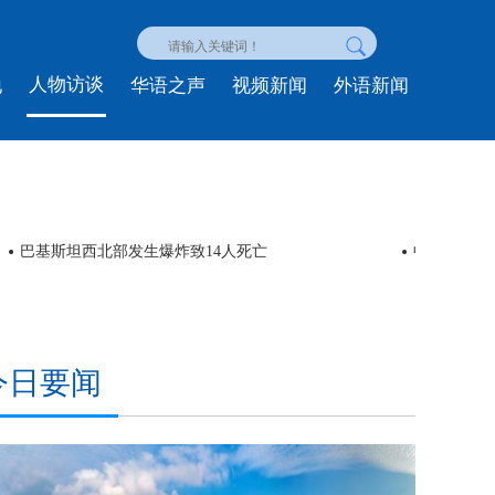
人物访谈
地
华语之声
视频新闻
外语新闻
巴基斯坦西北部发生爆炸致14人死亡
中外180
今日要闻