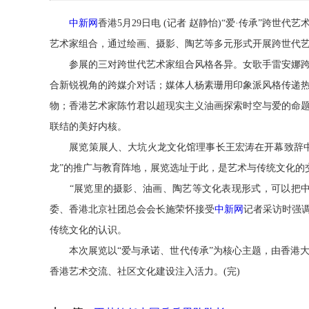
中新网
香港5月29日电 (记者 赵静怡)“爱·传承”跨
艺术家组合，通过绘画、摄影、陶艺等多元形式开展跨世代
参展的三对跨世代艺术家组合风格各异。女歌手雷安娜跨界
合新锐视角的跨媒介对话；媒体人杨素珊用印象派风格传递
物；香港艺术家陈竹君以超现实主义油画探索时空与爱的命
联结的美好内核。
展览策展人、大坑火龙文化馆理事长王宏涛在开幕致辞中
龙”的推广与教育阵地，展览选址于此，是艺术与传统文化的
“展览里的摄影、油画、陶艺等文化表现形式，可以把中
委、香港北京社团总会会长施荣怀接受
中新网
记者采访时强调
传统文化的认识。
本次展览以“爱与承诺、世代传承”为核心主题，由香港大
香港艺术交流、社区文化建设注入活力。(完)