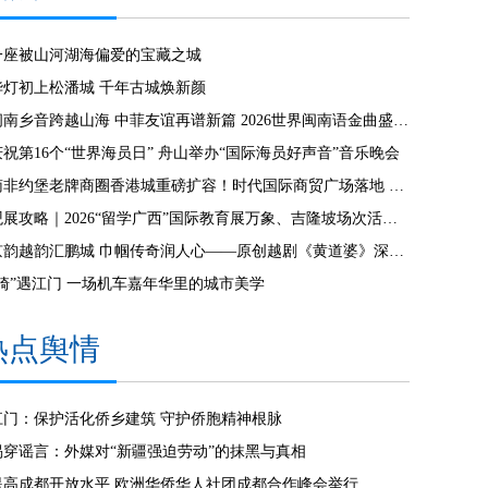
一座被山河湖海偏爱的宝藏之城
华灯初上松潘城 千年古城焕新颜
闽南乡音跨越山海 中菲友谊再谱新篇 2026世界闽南语金曲盛典全球启动仪式 在马尼拉隆重举行
庆祝第16个“世界海员日” 舟山举办“国际海员好声音”音乐晚会
南非约堡老牌商圈香港城重磅扩容！时代国际商贸广场落地 创新零批一体模式激活南共体跨境商贸 拉动南非本土就业！
观展攻略｜2026“留学广西”国际教育展万象、吉隆坡场次活动全指南
京韵越韵汇鹏城 巾帼传奇润人心——原创越剧《黄道婆》深圳专场演出圆满成功
“骑”遇江门 一场机车嘉年华里的城市美学
热点舆情
江门：保护活化侨乡建筑 守护侨胞精神根脉
揭穿谣言：外媒对“新疆强迫劳动”的抹黑与真相
提高成都开放水平 欧洲华侨华人社团成都合作峰会举行