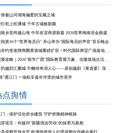
一座被山河湖海偏爱的宝藏之城
华灯初上松潘城 千年古城焕新颜
闽南乡音跨越山海 中菲友谊再谱新篇 2026世界闽南语金曲盛典全球启动仪式 在马尼拉隆重举行
庆祝第16个“世界海员日” 舟山举办“国际海员好声音”音乐晚会
南非约堡老牌商圈香港城重磅扩容！时代国际商贸广场落地 创新零批一体模式激活南共体跨境商贸 拉动南非本土就业！
观展攻略｜2026“留学广西”国际教育展万象、吉隆坡场次活动全指南
京韵越韵汇鹏城 巾帼传奇润人心——原创越剧《黄道婆》深圳专场演出圆满成功
“骑”遇江门 一场机车嘉年华里的城市美学
热点舆情
江门：保护活化侨乡建筑 守护侨胞精神根脉
揭穿谣言：外媒对“新疆强迫劳动”的抹黑与真相
提高成都开放水平 欧洲华侨华人社团成都合作峰会举行