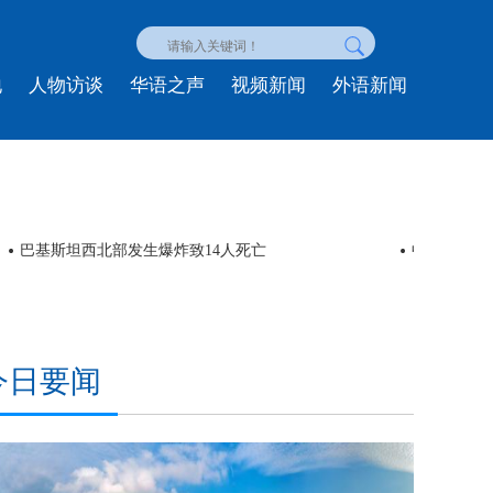
地
人物访谈
华语之声
视频新闻
外语新闻
巴基斯坦西北部发生爆炸致14人死亡
中外180
今日要闻