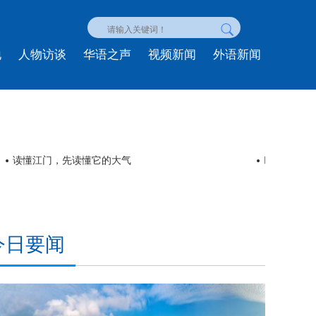
地
人物访谈
华语之声
视频新闻
外语新闻
读懂江门，先读懂它的大气
巴基斯坦西
今日要闻