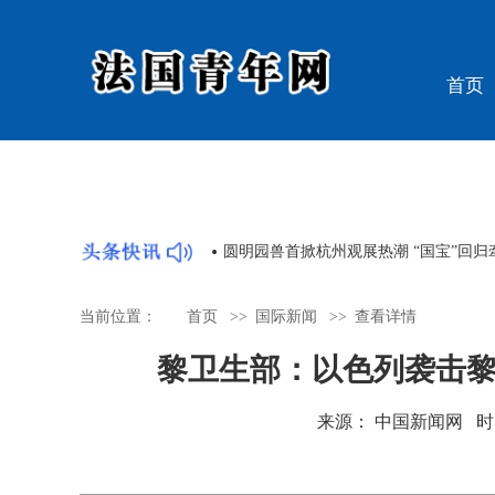
首页
遭遇近年来最强热浪
圆明园兽首掀杭州观展热潮 “国宝”回归
当前位置：
首页
>>
国际新闻
>>
查看详情
黎卫生部：以色列袭击黎
来源： 中国新闻网 时间：20