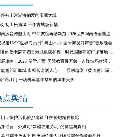
一座被山河湖海偏爱的宝藏之城
华灯初上松潘城 千年古城焕新颜
闽南乡音跨越山海 中菲友谊再谱新篇 2026世界闽南语金曲盛典全球启动仪式 在马尼拉隆重举行
庆祝第16个“世界海员日” 舟山举办“国际海员好声音”音乐晚会
南非约堡老牌商圈香港城重磅扩容！时代国际商贸广场落地 创新零批一体模式激活南共体跨境商贸 拉动南非本土就业！
观展攻略｜2026“留学广西”国际教育展万象、吉隆坡场次活动全指南
京韵越韵汇鹏城 巾帼传奇润人心——原创越剧《黄道婆》深圳专场演出圆满成功
“骑”遇江门 一场机车嘉年华里的城市美学
热点舆情
江门：保护活化侨乡建筑 守护侨胞精神根脉
揭穿谣言：外媒对“新疆强迫劳动”的抹黑与真相
提高成都开放水平 欧洲华侨华人社团成都合作峰会举行