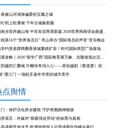
一座被山河湖海偏爱的宝藏之城
华灯初上松潘城 千年古城焕新颜
闽南乡音跨越山海 中菲友谊再谱新篇 2026世界闽南语金曲盛典全球启动仪式 在马尼拉隆重举行
庆祝第16个“世界海员日” 舟山举办“国际海员好声音”音乐晚会
南非约堡老牌商圈香港城重磅扩容！时代国际商贸广场落地 创新零批一体模式激活南共体跨境商贸 拉动南非本土就业！
观展攻略｜2026“留学广西”国际教育展万象、吉隆坡场次活动全指南
京韵越韵汇鹏城 巾帼传奇润人心——原创越剧《黄道婆》深圳专场演出圆满成功
“骑”遇江门 一场机车嘉年华里的城市美学
热点舆情
江门：保护活化侨乡建筑 守护侨胞精神根脉
揭穿谣言：外媒对“新疆强迫劳动”的抹黑与真相
提高成都开放水平 欧洲华侨华人社团成都合作峰会举行