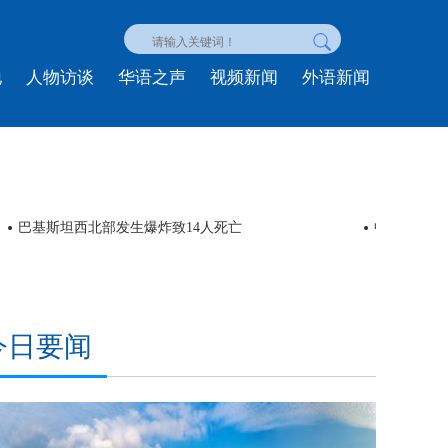
地
人物访谈
华语之声
视频新闻
外语新闻
巴基斯坦西北部发生爆炸致14人死亡
中外180
今日要闻