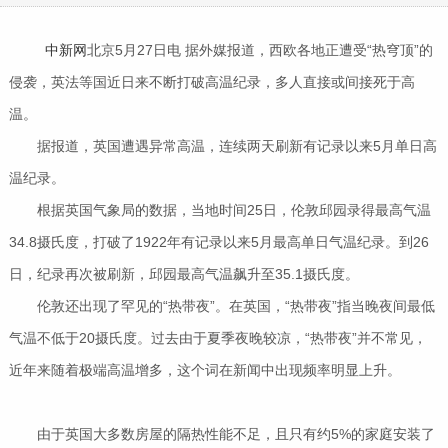
中新网
北京5月27日电 据外媒报道，西欧各地正遭受“热穹顶”的
侵袭，英法等国近日来不断打破高温纪录，多人直接或间接死于高
温。
据报道，英国遭遇异常高温，连续两天刷新有记录以来5月单日高
温纪录。
根据英国气象局的数据，当地时间25日，伦敦邱园录得最高气温
34.8摄氏度，打破了1922年有记录以来5月最高单日气温纪录。到26
日，纪录再次被刷新，邱园最高气温飙升至35.1摄氏度。
伦敦还出现了罕见的“热带夜”。在英国，“热带夜”指当晚夜间最低
气温不低于20摄氏度。过去由于夏季夜晚较凉，“热带夜”并不常见，
近年来随着极端高温增多，这个词在新闻中出现频率明显上升。
由于英国大多数房屋的隔热性能不足，且只有约5%的家庭安装了