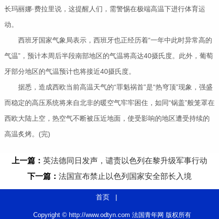
长玛丽娜·费拉里说，这提醒人们，需警惕在极端高温下进行体育运
动。
西班牙国家气象局表示，西班牙也正经历着“一年中此时异常高的
气温”，预计本周后半段南部地区的气温将高达40摄氏度。此外，葡萄
牙部分地区的气温预计也将接近40摄氏度。
据悉，造成西欧当前高温天气的“罪魁祸首”是“热穹顶”现象，强盛
而稳定的高压系统将来自北非的暖空气牢牢困住，如同“锅盖”般笼罩在
西欧大陆上空，热空气不断被压近地面，使受影响的地区遭受持续的
高温炙烤。(完)
上一篇：
英法德同日发声，谴责以色列在黎升级军事行动
下一篇：
法国宣布禁止以色列国家安全部长入境
首页
|
Copyright © http://www.odtyn.com 法国青年网 版权所有