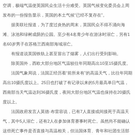
空调，极端气温使英国民众生活十分难受。英国气候变化委员会上周
发布的一份报告显示，英国的本土气候“已经不复存在”。
据美联社报道，为了度过炎热的周末，英国民众不得不涌向海
滩、泳池和绿树成荫的公园。至少有4名青少年在游泳时溺亡，另有1
名60岁男子在苏格兰西南部海域溺亡。
有报道说英国铁轨上甚至冒出了烟雾，人们出行受到影响。
除英国外，西欧大部分地区气温较往年同期高出10至15摄氏度。
法国气象局说，法国正经历着“前所未有”的高温天气，比往年同期
高出10摄氏度以上。25日也打破了有记录以来的5月最高单日气温，
西南部当天气温达到36摄氏度，夜间大部分地区气温也保持在20摄氏
度以上。
法国政府发言人莫德·布雷容说，已有7人直接或间接死于高温天
气，其中5人溺亡，还有2人在参加体育赛事时死亡。虽然尚不能确认
这些死亡事件是否直接与高温相关，但法国体育、青年和社团生活部